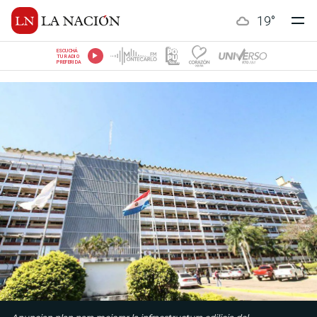
19
°
ESCUCHÁ
TU RADIO
PREFERIDA