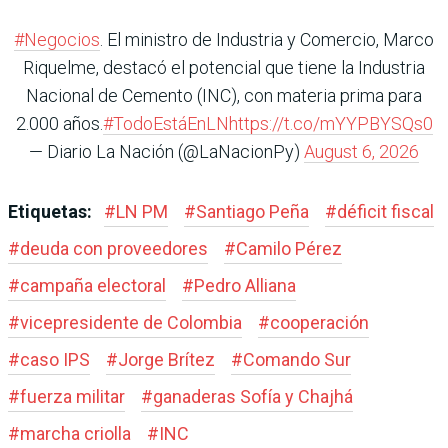
#Negocios
. El ministro de Industria y Comercio, Marco
Riquelme, destacó el potencial que tiene la Industria
Nacional de Cemento (INC), con materia prima para
2.000 años.
#TodoEstáEnLN
https://t.co/mYYPBYSQs0
— Diario La Nación (@LaNacionPy)
August 6, 2026
Etiquetas:
#
LN PM
#
Santiago Peña
#
déficit fiscal
#
deuda con proveedores
#
Camilo Pérez
#
campaña electoral
#
Pedro Alliana
#
vicepresidente de Colombia
#
cooperación
#
caso IPS
#
Jorge Brítez
#
Comando Sur
#
fuerza militar
#
ganaderas Sofía y Chajhá
#
marcha criolla
#
INC