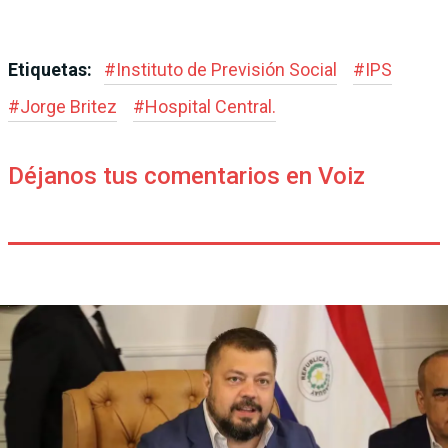
Etiquetas:
#
Instituto de Previsión Social
#
IPS
#
Jorge Britez
#
Hospital Central.
Déjanos tus comentarios en Voiz