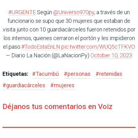
#URGENTE
Según
@Universo970py
, a través de un
funcionario se supo que 30 mujeres que estaban de
visita junto con 10 guardiacárceles fueron retenidos por
los internos, quienes cerraron el portón y les impidieron
el paso.
#TodoEstaEnLN
pic.twitter.com/WUQ5cTFKVO
— Diario La Nación (@LaNacionPy)
October 10, 2023
Etiquetas:
#
Tacumbú
#
personas
#
retenidas
#
guardiacárceles
#
mujeres
Déjanos tus comentarios en Voiz