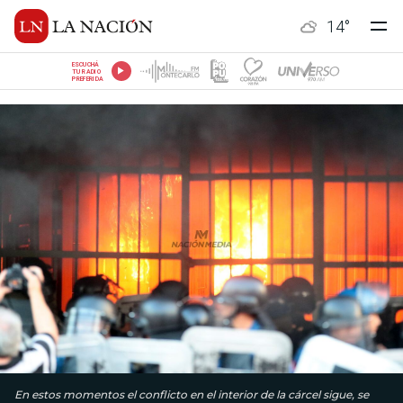
14
°
ESCUCHÁ
TU RADIO
PREFERIDA
En estos momentos el conflicto en el interior de la cárcel sigue, se