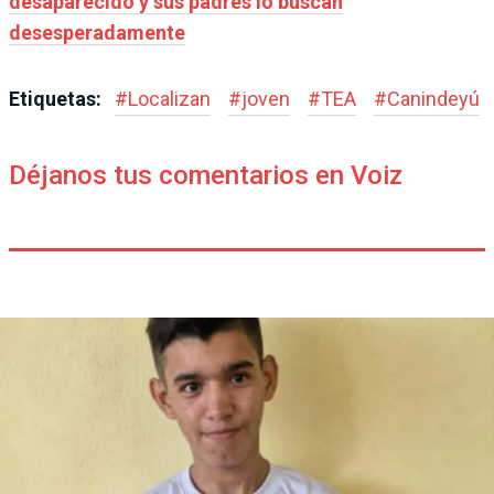
desaparecido y sus padres lo buscan
desesperadamente
Etiquetas:
#
Localizan
#
joven
#
TEA
#
Canindeyú
Déjanos tus comentarios en Voiz