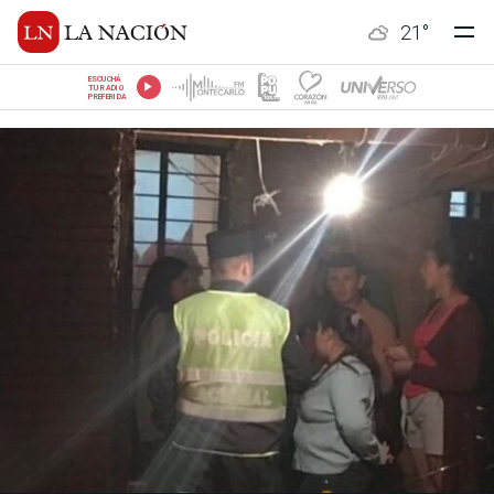
21
°
ESCUCHÁ
TU RADIO
PREFERIDA