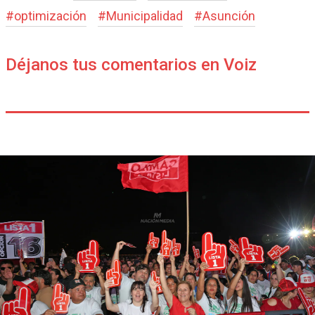
#
optimización
#
Municipalidad
#
Asunción
Déjanos tus comentarios en Voiz