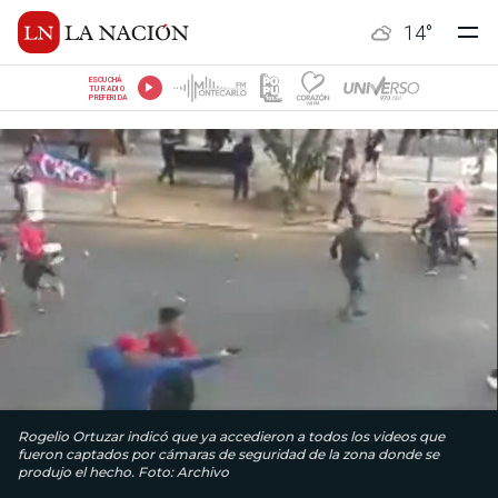
14
°
ESCUCHÁ
TU RADIO
PREFERIDA
Rogelio Ortuzar indicó que ya accedieron a todos los videos que
fueron captados por cámaras de seguridad de la zona donde se
produjo el hecho. Foto: Archivo