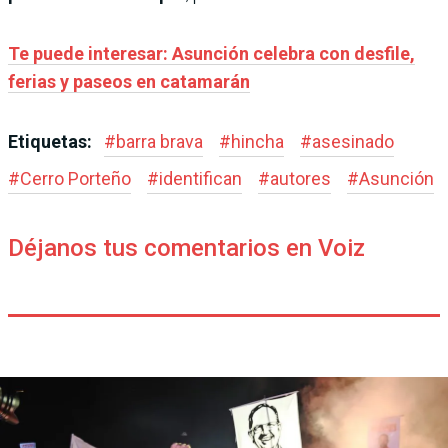
Te puede interesar: Asunción celebra con desfile,
ferias y paseos en catamarán
Etiquetas:
#
barra brava
#
hincha
#
asesinado
#
Cerro Porteño
#
identifican
#
autores
#
Asunción
Déjanos tus comentarios en Voiz