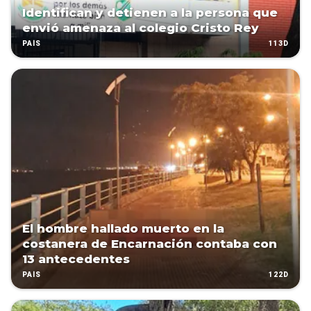
Identifican y detienen a la persona que
envió amenaza al colegio Cristo Rey
113D
PAÍS
El hombre hallado muerto en la
costanera de Encarnación contaba con
13 antecedentes
122D
PAÍS