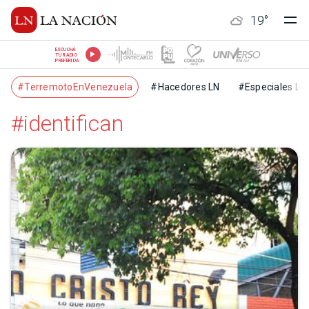
19
°
ESCUCHÁ
TU RADIO
PREFERIDA
#TerremotoEnVenezuela
#Hacedores LN
#Especiales LN
#identifican