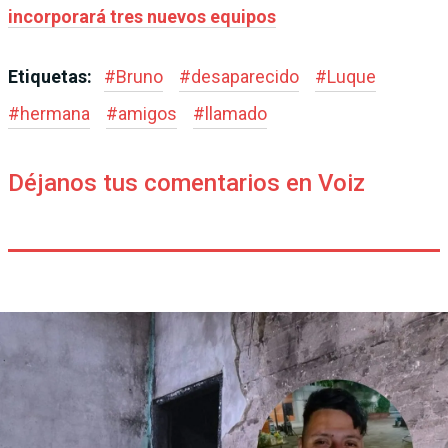
incorporará tres nuevos equipos
Etiquetas:
#
Bruno
#
desaparecido
#
Luque
#
hermana
#
amigos
#
llamado
Déjanos tus comentarios en Voiz