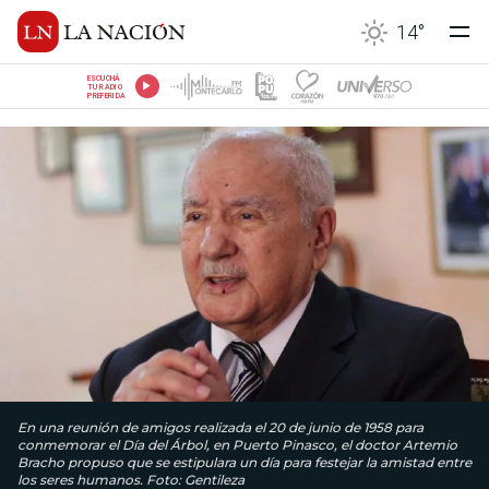
14
°
ESCUCHÁ
TU RADIO
PREFERIDA
En una reunión de amigos realizada el 20 de junio de 1958 para
conmemorar el Día del Árbol, en Puerto Pinasco, el doctor Artemio
Bracho propuso que se estipulara un día para festejar la amistad entre
los seres humanos. Foto: Gentileza