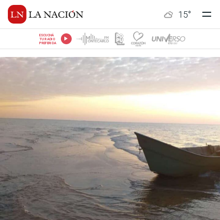
15
°
ESCUCHÁ
TU RADIO
PREFERIDA