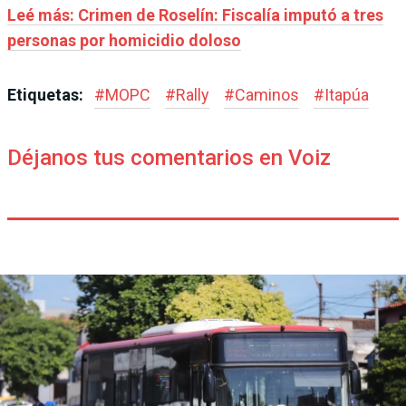
Leé más: Crimen de Roselín: Fiscalía imputó a tres
personas por homicidio doloso
Etiquetas:
#
MOPC
#
Rally
#
Caminos
#
Itapúa
Déjanos tus comentarios en Voiz