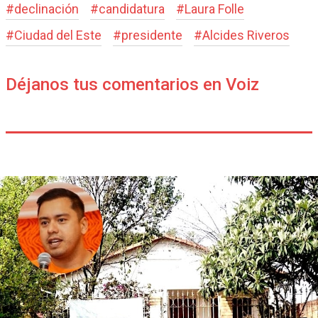
#
declinación
#
candidatura
#
Laura Folle
#
Ciudad del Este
#
presidente
#
Alcides Riveros
Déjanos tus comentarios en Voiz