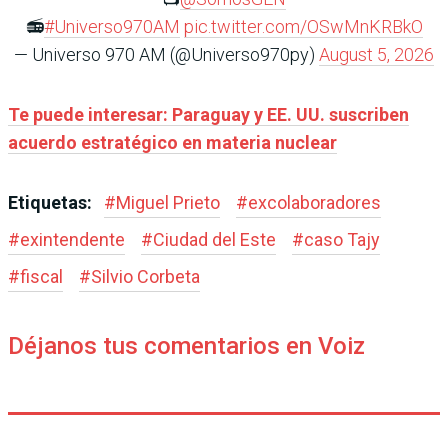
📻
#Universo970AM
pic.twitter.com/OSwMnKRBkO
— Universo 970 AM (@Universo970py)
August 5, 2026
Te puede interesar: Paraguay y EE. UU. suscriben
acuerdo estratégico en materia nuclear
Etiquetas:
#
Miguel Prieto
#
excolaboradores
#
exintendente
#
Ciudad del Este
#
caso Tajy
#
fiscal
#
Silvio Corbeta
Déjanos tus comentarios en Voiz