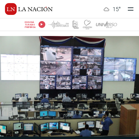
15
°
ESCUCHÁ
TU RADIO
PREFERIDA