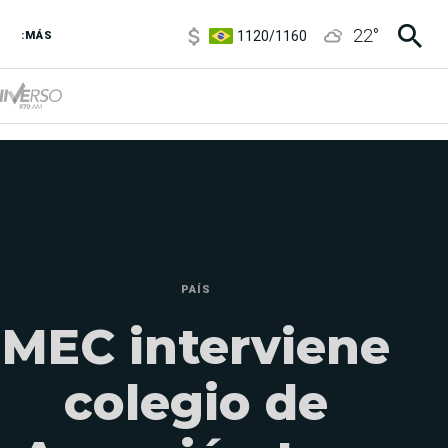
1120
/
1160
22
°
3,6
/
3,9
:MÁS
6850
/
7200
5920
/
5970
PAÍS
MEC interviene
colegio de