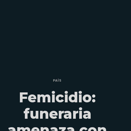
PAÍS
Femicidio:
funeraria
amenaza con