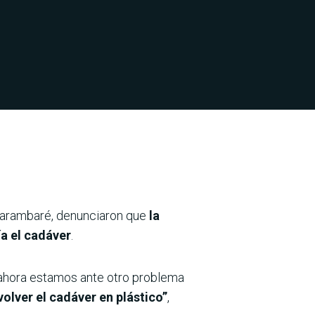
Guarambaré, denunciaron que
la
ía el cadáver
.
o ahora estamos ante otro problema
volver el cadáver en plástico”
,