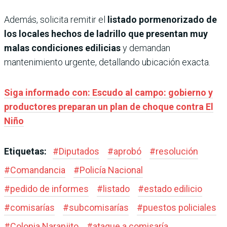
Además, solicita remitir el
listado pormenorizado de
los locales hechos de ladrillo que presentan muy
malas condiciones edilicias
y demandan
mantenimiento urgente, detallando ubicación exacta.
Siga informado con: Escudo al campo: gobierno y
productores preparan un plan de choque contra El
Niño
Etiquetas:
#
Diputados
#
aprobó
#
resolución
#
Comandancia
#
Policía Nacional
#
pedido de informes
#
listado
#
estado edilicio
#
comisarías
#
subcomisarías
#
puestos policiales
#
Colonia Naranjito
#
ataque a comisaría