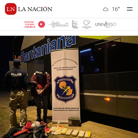
16
°
ESCUCHÁ
TU RADIO
PREFERIDA