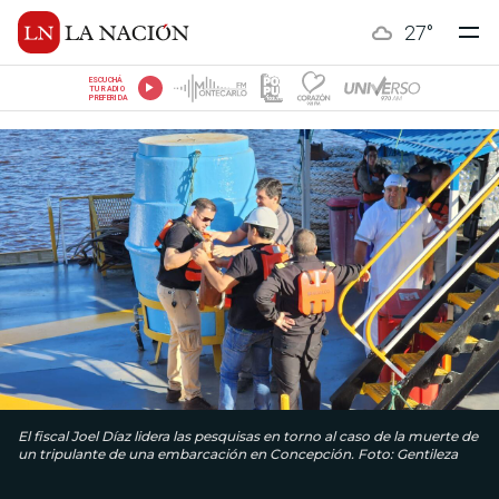
27
°
ESCUCHÁ
TU RADIO
PREFERIDA
El fiscal Joel Díaz lidera las pesquisas en torno al caso de la muerte de
un tripulante de una embarcación en Concepción. Foto: Gentileza