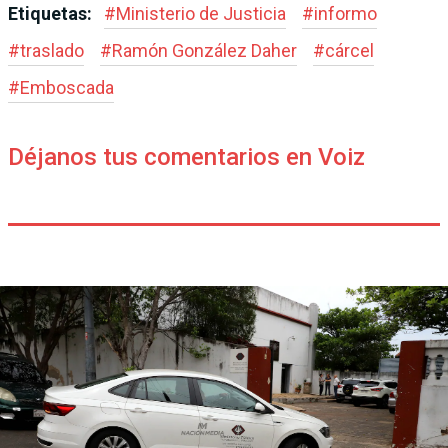
Etiquetas:
#
Ministerio de Justicia
#
informo
#
traslado
#
Ramón González Daher
#
cárcel
#
Emboscada
Déjanos tus comentarios en Voiz