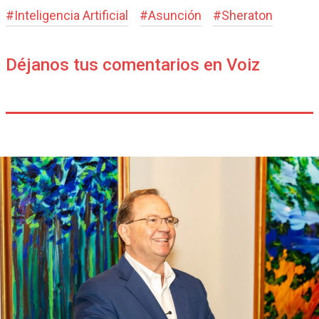
#
Inteligencia Artificial
#
Asunción
#
Sheraton
Déjanos tus comentarios en Voiz