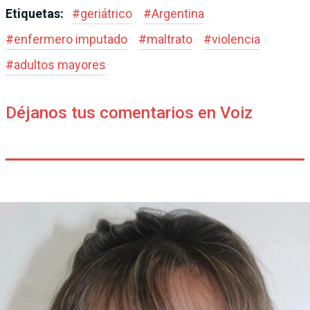
Etiquetas:
#
geriátrico
#
Argentina
#
enfermero imputado
#
maltrato
#
violencia
#
adultos mayores
Déjanos tus comentarios en Voiz