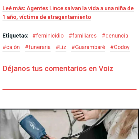
Leé más: Agentes Lince salvan la vida a una niña de
1 año, víctima de atragantamiento
Etiquetas:
#
feminicidio
#
familiares
#
denuncia
#
cajón
#
funeraria
#
Liz
#
Guarambaré
#
Godoy
Déjanos tus comentarios en Voiz