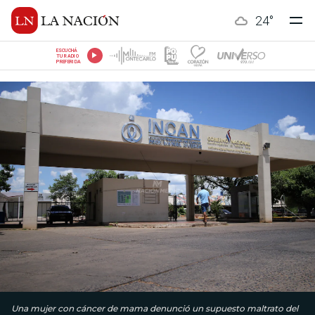
24
°
ESCUCHÁ
TU RADIO
PREFERIDA
Una mujer con cáncer de mama denunció un supuesto maltrato del