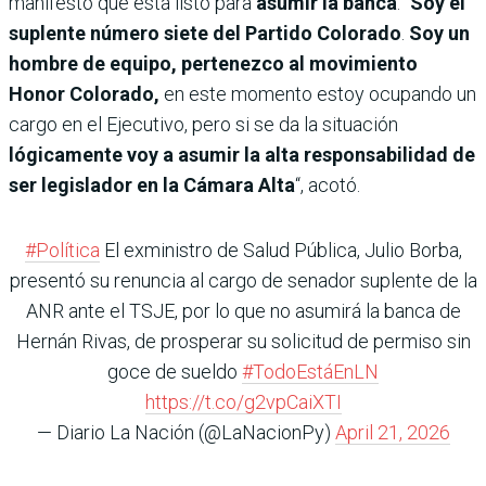
manifestó que está listo para
asumir la banca
. “
Soy el
suplente número siete del Partido Colorado
.
Soy un
hombre de equipo, pertenezco al movimiento
Honor Colorado,
en este momento estoy ocupando un
cargo en el Ejecutivo,
pero si se da la situación
lógicamente voy a asumir la alta responsabilidad de
ser legislador en la Cámara Alta
“, acotó.
#Política
El exministro de Salud Pública, Julio Borba,
presentó su renuncia al cargo de senador suplente de la
ANR ante el TSJE, por lo que no asumirá la banca de
Hernán Rivas, de prosperar su solicitud de permiso sin
goce de sueldo
#TodoEstáEnLN
https://t.co/g2vpCaiXTI
— Diario La Nación (@LaNacionPy)
April 21, 2026