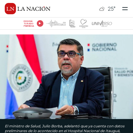
25
°
ESCUCHÁ
TU RADIO
PREFERIDA
El ministro de Salud, Julio Borba, adelantó que ya cuenta con datos
preliminares de lo acontecido en el Hospital Nacional de Itauguá,