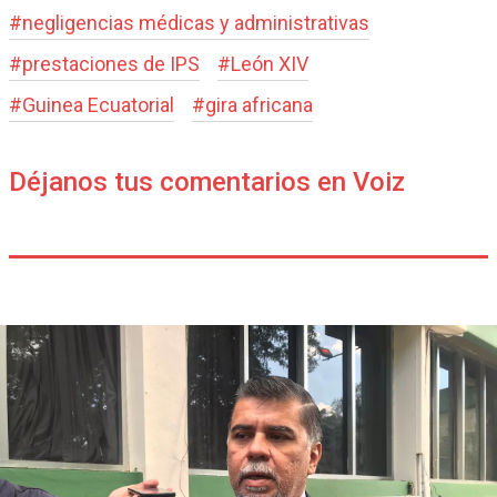
#
negligencias médicas y administrativas
#
prestaciones de IPS
#
León XIV
#
Guinea Ecuatorial
#
gira africana
Déjanos tus comentarios en Voiz