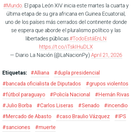
#Mundo
. El papa León XIV inicia este martes la cuarta y
última etapa de su gira africana en Guinea Ecuatorial,
uno de los países más cerrados del continente donde
se espera que aborde el pluralismo político y las
libertades públicas.
#TodoEstáEnLN
https://t.co/iTskIHuDLX
— Diario La Nación (@LaNacionPy)
April 21, 2026
Etiquetas:
#
Alliana
#
dupla presidencial
#
bancada oficialista de Diputados
#
grupos violentos
#
fútbol paraguayo
#
Policía Nacional
#
Hernán Rivas
#
Julio Borba
#
Carlos Liseras
#
Senado
#
incendio
#
Mercado de Abasto
#
caso Braulio Vázquez
#
IPS
#
sanciones
#
muerte