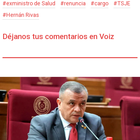
#
exministro de Salud
#
renuncia
#
cargo
#
TSJE
#
Hernán Rivas
Déjanos tus comentarios en Voiz