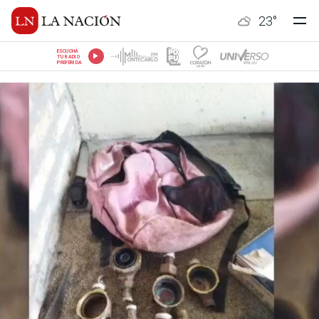
23
°
ESCUCHÁ
TU RADIO
PREFERIDA