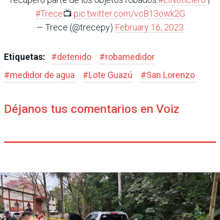
#Trece
📺
pic.twitter.com/vcB13owk2G
— Trece (@trecepy)
February 16, 2023
Etiquetas:
#
detenido
#
robamedidor
#
medidor de agua
#
Lote Guazú
#
San Lorenzo
Déjanos tus comentarios en Voiz