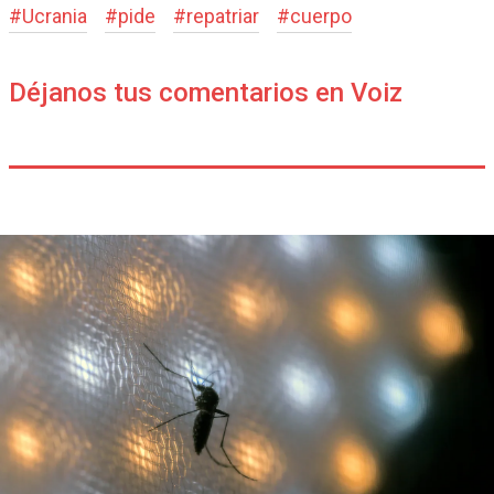
#
Ucrania
#
pide
#
repatriar
#
cuerpo
Déjanos tus comentarios en Voiz