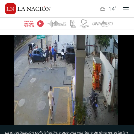
14
°
ESCUCHÁ
TU RADIO
PREFERIDA
La investigación policial estima que una veintena de jóvenes estarían