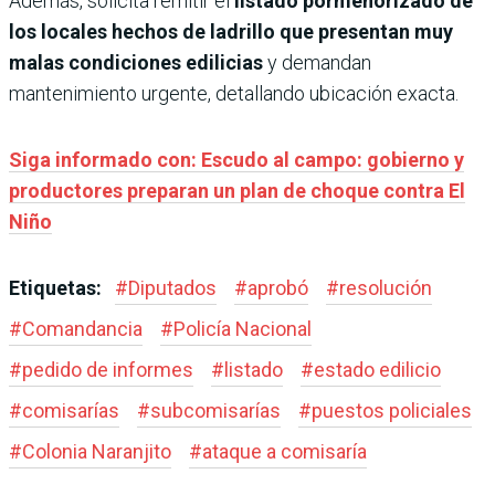
Además, solicita remitir el
listado pormenorizado de
los locales hechos de ladrillo que presentan muy
malas condiciones edilicias
y demandan
mantenimiento urgente, detallando ubicación exacta.
Siga informado con: Escudo al campo: gobierno y
productores preparan un plan de choque contra El
Niño
Etiquetas:
#
Diputados
#
aprobó
#
resolución
#
Comandancia
#
Policía Nacional
#
pedido de informes
#
listado
#
estado edilicio
#
comisarías
#
subcomisarías
#
puestos policiales
#
Colonia Naranjito
#
ataque a comisaría