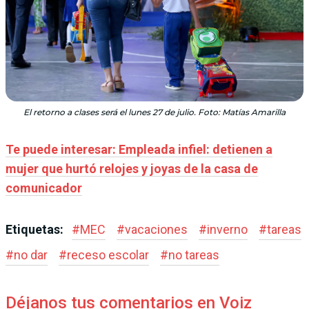
El retorno a clases será el lunes 27 de julio. Foto: Matías Amarilla
Te puede interesar: Empleada infiel: detienen a
mujer que hurtó relojes y joyas de la casa de
comunicador
Etiquetas:
#
MEC
#
vacaciones
#
inverno
#
tareas
#
no dar
#
receso escolar
#
no tareas
Déjanos tus comentarios en Voiz