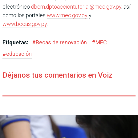
electrónico
dbem.dptoacciontutorial@mec.gov.py
, así
como los portales
www.mec.gov.py
y
www.becas.gov.py
.
Etiquetas:
#
Becas de renovación
#
MEC
#
educación
Déjanos tus comentarios en Voiz