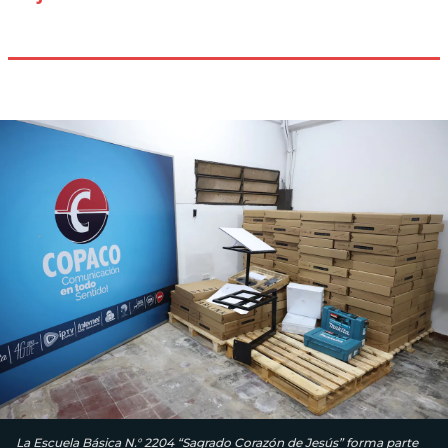
La Escuela Básica N.° 2204 “Sagrado Corazón de Jesús” forma parte