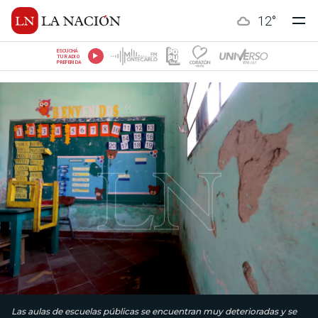
12
°
ESCUCHÁ
TU RADIO
PREFERIDA
Las aulas de escuelas públicas se encuentran muy deterioradas y se