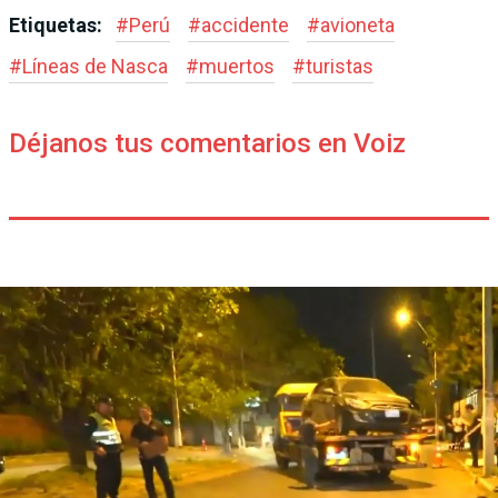
Etiquetas:
#
Perú
#
accidente
#
avioneta
#
Líneas de Nasca
#
muertos
#
turistas
Déjanos tus comentarios en Voiz