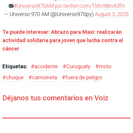
📻
#Universo970AM
pic.twitter.com/TMcWbnA3fH
— Universo 970 AM (@Universo970py)
August 3, 2026
Te puede interesar: Abrazo para Maxi: realizarán
actividad solidaria para joven que lucha contra el
cáncer
Etiquetas:
#
accidente
#
Curuguaty
#
moto
#
choque
#
camioneta
#
fuera de peligro
Déjanos tus comentarios en Voiz