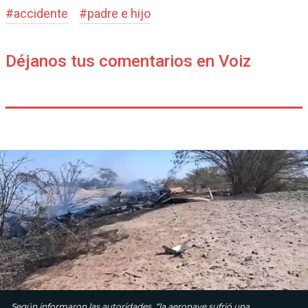
#
accidente
#
padre e hijo
Déjanos tus comentarios en Voiz
Según informaron las autoridades, “la aeronave sufrió una