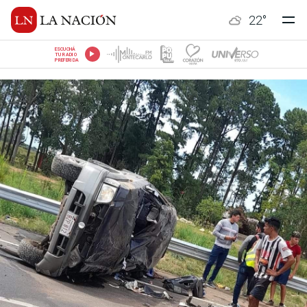
22
°
ESCUCHÁ
TU RADIO
PREFERIDA