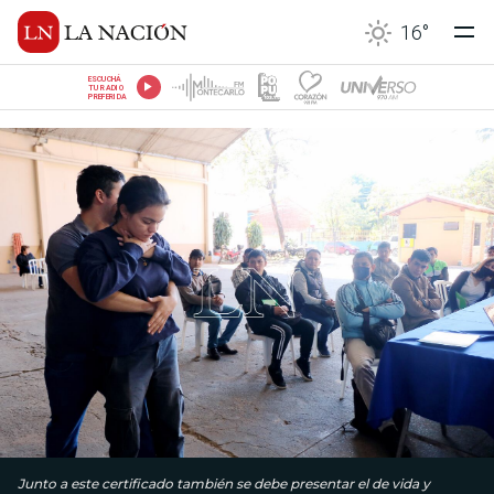
16
°
ESCUCHÁ
TU RADIO
PREFERIDA
Junto a este certificado también se debe presentar el de vida y