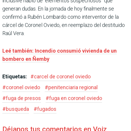
inclusive habló de “elementos sospechosos” que
generan dudas. En la jornada de hoy finalmente se
confirmó a Rubén Lombardo como interventor de la
cárcel de Coronel Oviedo, en reemplazo del destituido
Raúl Vera.
Leé también: Incendio consumió vivienda de un
bombero en Ñemby
Etiquetas:
#
carcel de coronel oviedo
#
coronel oviedo
#
penitenciaria regional
#
fuga de presos
#
fuga en coronel oviedo
#
busqueda
#
fugados
Déjanos tus comentarios en Voiz