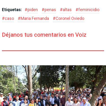
Etiquetas:
#
piden
#
penas
#
altas
#
feminicidio
#
caso
#
Maria Fernanda
#
Coronel Oviedo
Déjanos tus comentarios en Voiz