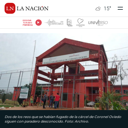
15
°
ESCUCHÁ
TU RADIO
PREFERIDA
Dos de los reos que se habían fugado de la cárcel de Coronel Oviedo
siguen con paradero desconocido. Foto: Archivo.