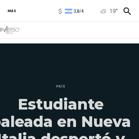
3,8
/
4
19
°
6850
/
7200
:MÁS
5900
/
5960
PAÍS
Estudiante
aleada en Nueva
Italia despertó y