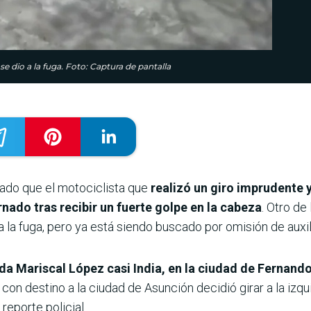
e dio a la fuga. Foto: Captura de pantalla
bado que el motociclista que
realizó un giro imprudente 
nado tras recibir un fuerte golpe en la cabeza
. Otro de
 a la fuga, pero ya está siendo buscado por omisión de auxil
ida Mariscal López casi India, en la ciudad de Fernand
 con destino a la ciudad de Asunción decidió girar a la izq
 reporte policial.