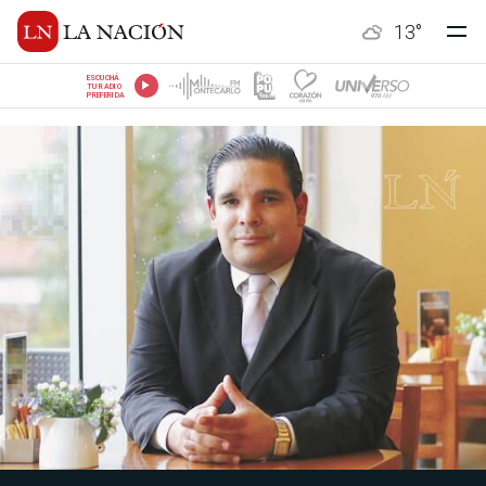
13
°
ESCUCHÁ
TU RADIO
PREFERIDA