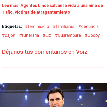
Leé más: Agentes Lince salvan la vida a una niña de
1 año, víctima de atragantamiento
Etiquetas:
#
feminicidio
#
familiares
#
denuncia
#
cajón
#
funeraria
#
Liz
#
Guarambaré
#
Godoy
Déjanos tus comentarios en Voiz