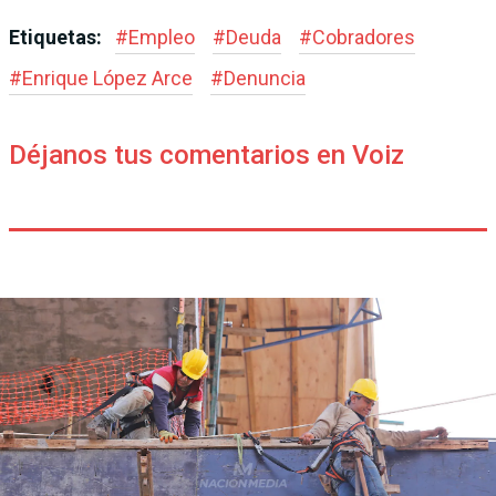
Etiquetas:
#
Empleo
#
Deuda
#
Cobradores
#
Enrique López Arce
#
Denuncia
Déjanos tus comentarios en Voiz