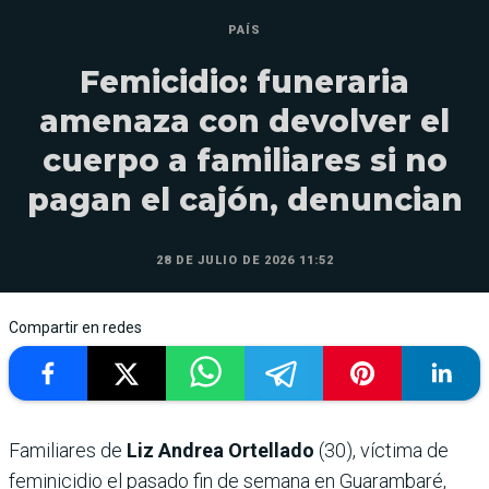
PAÍS
Femicidio: funeraria
amenaza con devolver el
cuerpo a familiares si no
pagan el cajón, denuncian
28 DE JULIO DE 2026 11:52
Compartir en redes
Familiares de
Liz Andrea Ortellado
(30), víctima de
feminicidio el pasado fin de semana en Guarambaré,