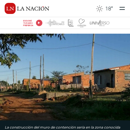
18
°
ESCUCHÁ
TU RADIO
PREFERIDA
La construcción del muro de contención sería en la zona conocida