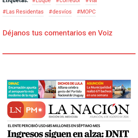
Etiquetas:
#
Luque
#
corredor
#
vial
#
Las Residentas
#
desvíos
#
MOPC
Déjanos tus comentarios en Voiz