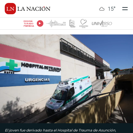
15
°
ESCUCHÁ
TU RADIO
PREFERIDA
El joven fue derivado hasta el Hospital de Trauma de Asunción,