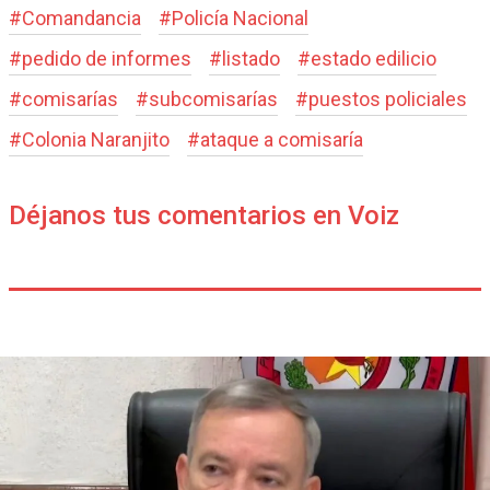
#
Comandancia
#
Policía Nacional
#
pedido de informes
#
listado
#
estado edilicio
#
comisarías
#
subcomisarías
#
puestos policiales
#
Colonia Naranjito
#
ataque a comisaría
Déjanos tus comentarios en Voiz