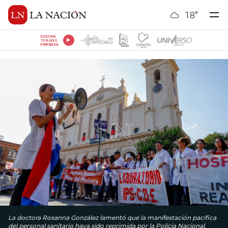
18
°
ESCUCHÁ
TU RADIO
PREFERIDA
La doctora Rosanna González lamentó que la manifestación pacífica
del personal sanitario haya sido reprimida por la Policía Nacional.