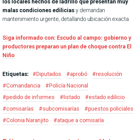
los locales hechos de ladrillo que presentan muy
malas condiciones edilicias
y demandan
mantenimiento urgente, detallando ubicación exacta.
Siga informado con: Escudo al campo: gobierno y
productores preparan un plan de choque contra El
Niño
Etiquetas:
#
Diputados
#
aprobó
#
resolución
#
Comandancia
#
Policía Nacional
#
pedido de informes
#
listado
#
estado edilicio
#
comisarías
#
subcomisarías
#
puestos policiales
#
Colonia Naranjito
#
ataque a comisaría