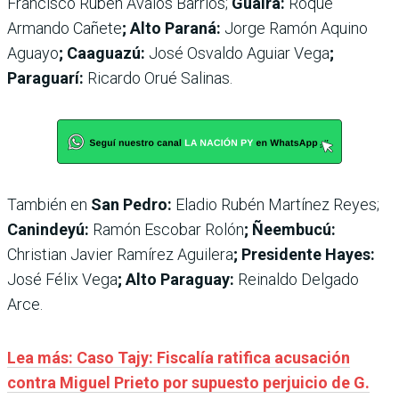
Francisco Rubén Ávalos Barrios;
Guairá:
Roque
Armando Cañete
; Alto Paraná:
Jorge Ramón Aquino
Aguayo
; Caaguazú:
José Osvaldo Aguiar Vega
;
Paraguarí:
Ricardo Orué Salinas.
También en
San Pedro:
Eladio Rubén Martínez Reyes;
Canindeyú:
Ramón Escobar Rolón
; Ñeembucú:
Christian Javier Ramírez Aguilera
; Presidente Hayes:
José Félix Vega
; Alto Paraguay:
Reinaldo Delgado
Arce.
Lea más: Caso Tajy: Fiscalía ratifica acusación
contra Miguel Prieto por supuesto perjuicio de G.