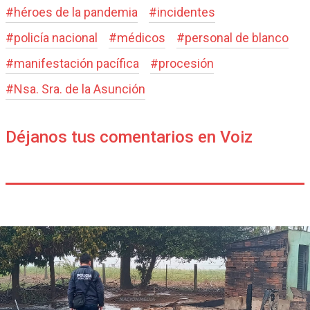
#
héroes de la pandemia
#
incidentes
#
policía nacional
#
médicos
#
personal de blanco
#
manifestación pacífica
#
procesión
#
Nsa. Sra. de la Asunción
Déjanos tus comentarios en Voiz