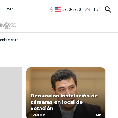
6850
/
7200
16
°
5900
/
5960
:MÁS
1100
/
1160
3,8
/
4
6850
/
7200
5900
/
5960
mbre cero
Denuncian instalación de
cámaras en local de
votación
62D
POLÍTICA