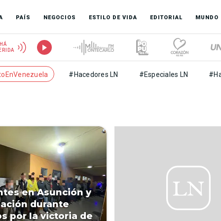
A
PAÍS
NEGOCIOS
ESTILO DE VIDA
EDITORIAL
MUNDO
HÁ
ERIDA
toEnVenezuela
#Hacedores LN
#Especiales LN
#Ha
ntes en Asunción y
ación durante
s por la victoria de