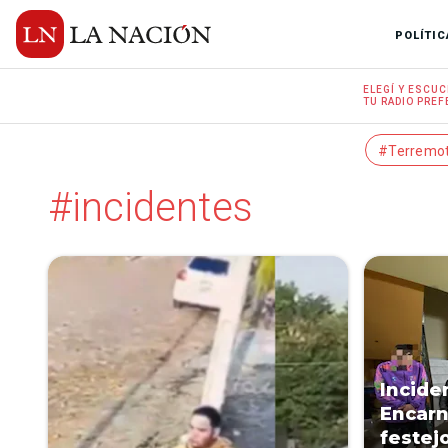
POLÍTIC
ELEGÍ Y
ESCUC
TU RADIO
PREF
#Terremo
#incidentes
Incide
Encarn
festejo