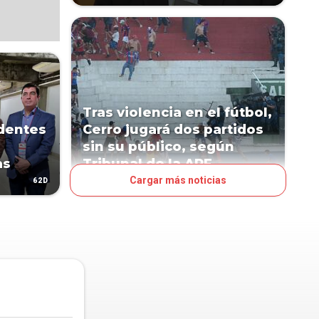
Tras violencia en el fútbol,
identes
Cerro jugará dos partidos
sin su público, según
as
Tribunal de la APF
Cargar más noticias
62D
108D
PAÍS