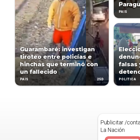
Parag
PAÍS
Guarambaré: investigan
Elecci
tiroteo entre policías e
denunc
hinchas que terminó con
falsas 
un fallecido
deten
25D
PAÍS
POLÍTICA
Publicitar /cont
La Nación