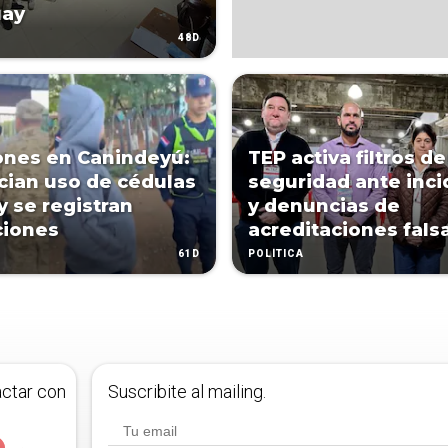
uay
48D
ones en Canindeyú:
TEP activa filtros de
ian uso de cédulas
seguridad ante inc
y se registran
y denuncias de
ciones
acreditaciones fals
61D
POLÍTICA
actar con
Suscribite al mailing.