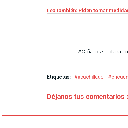
Lea también: Piden tomar medidas
📍Cuñados se atacaron a
Etiquetas:
#
acuchillado
#
encuent
Déjanos tus comentarios 