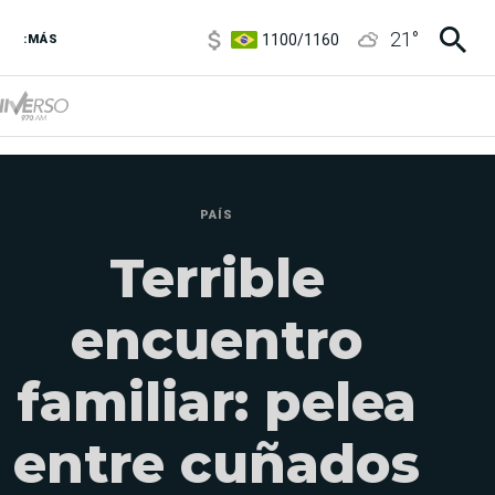
1100
/
1160
21
°
:MÁS
3,8
/
4
6850
/
7200
5900
/
5960
PAÍS
Terrible
encuentro
familiar: pelea
entre cuñados