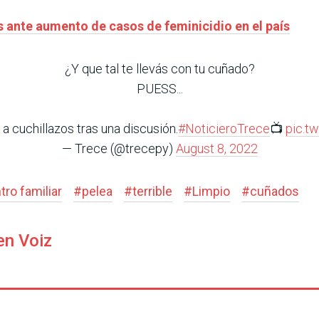
 ante aumento de casos de feminicidio en el país
¿Y que tal te llevás con tu cuñado?
PUESS...
 cuchillazos tras una discusión.
#NoticieroTrece
📺
pic.t
— Trece (@trecepy)
August 8, 2022
ro familiar
#
pelea
#
terrible
#
Limpio
#
cuñados
en Voiz