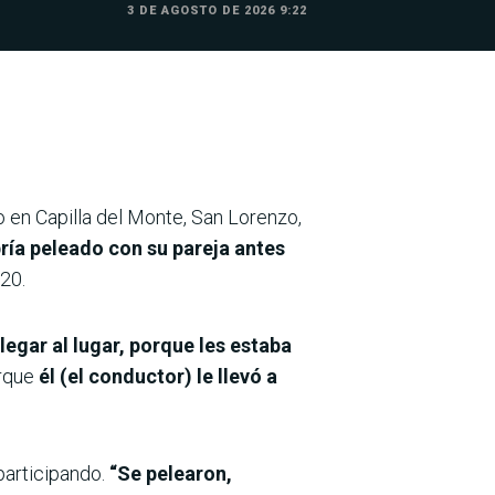
3 DE AGOSTO DE 2026 9:22
ño en Capilla del Monte, San Lorenzo,
ría peleado con su pareja antes
020.
llegar al lugar, porque les estaba
orque
él (el conductor) le llevó a
participando.
“Se pelearon,