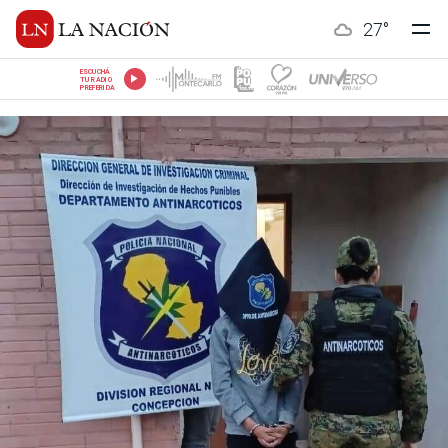
27
°
ESCUCHÁ
TU RADIO
PREFERIDA