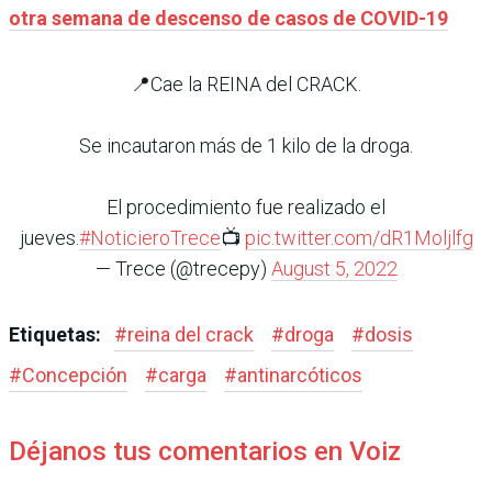
otra semana de descenso de casos de COVID-19
📍Cae la REINA del CRACK.
Se incautaron más de 1 kilo de la droga.
El procedimiento fue realizado el
jueves.
#NoticieroTrece
📺
pic.twitter.com/dR1Moljlfg
— Trece (@trecepy)
August 5, 2022
Etiquetas:
#
reina del crack
#
droga
#
dosis
#
Concepción
#
carga
#
antinarcóticos
Déjanos tus comentarios en Voiz