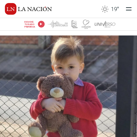
19
°
ESCUCHÁ
TU RADIO
PREFERIDA