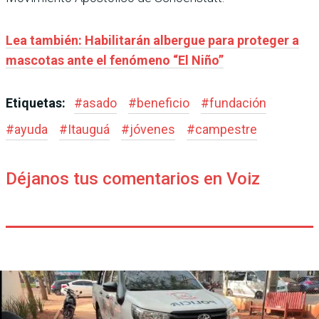
Lea también: Habilitarán albergue para proteger a
mascotas ante el fenómeno “El Niño”
Etiquetas:
#
asado
#
beneficio
#
fundación
#
ayuda
#
Itauguá
#
jóvenes
#
campestre
Déjanos tus comentarios en Voiz