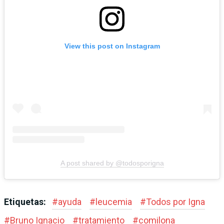
View this post on Instagram
A post shared by @todosporigna
Etiquetas:
#
ayuda
#
leucemia
#
Todos por Igna
#
Bruno Ignacio
#
tratamiento
#
comilona