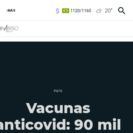
1120
/
1160
20
°
3,6
/
3,9
:MÁS
6850
/
7200
5920
/
5970
PAÍS
Vacunas
anticovid: 90 mil