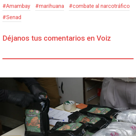
#
Amambay
#
marihuana
#
combate al narcotráfico
#
Senad
Déjanos tus comentarios en Voiz