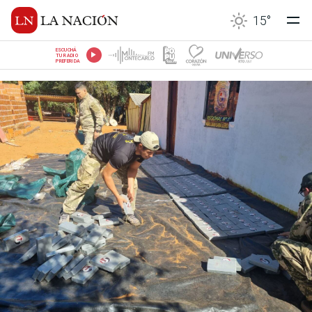
15
°
ESCUCHÁ
TU RADIO
PREFERIDA