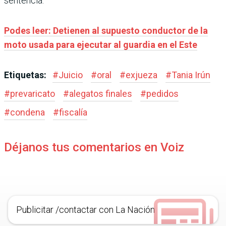
sentencia.
Podes leer: Detienen al supuesto conductor de la
moto usada para ejecutar al guardia en el Este
Etiquetas:
#
Juicio
#
oral
#
exjueza
#
Tania Irún
#
prevaricato
#
alegatos finales
#
pedidos
#
condena
#
fiscalía
Déjanos tus comentarios en Voiz
Publicitar /contactar con La Nación