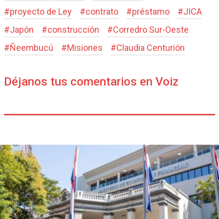
#
proyecto de Ley
#
contrato
#
préstamo
#
JICA
#
Japón
#
construcción
#
Corredro Sur-Oeste
#
Ñeembucú
#
Misiones
#
Claudia Centurión
Déjanos tus comentarios en Voiz