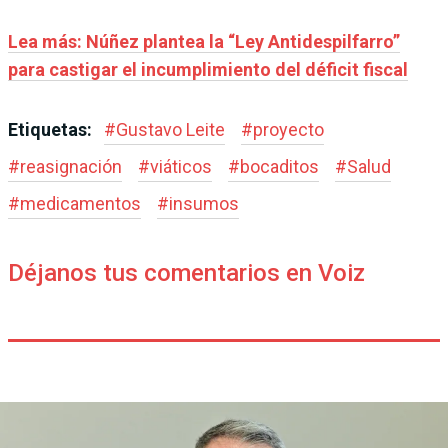
Lea más: Núñez plantea la “Ley Antidespilfarro”
para castigar el incumplimiento del déficit fiscal
Etiquetas:
#
Gustavo Leite
#
proyecto
#
reasignación
#
viáticos
#
bocaditos
#
Salud
#
medicamentos
#
insumos
Déjanos tus comentarios en Voiz