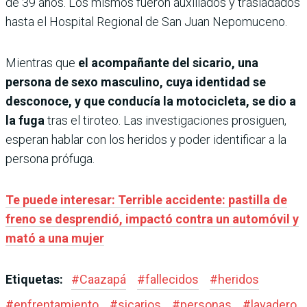
de 39 años. Los mismos fueron auxiliados y trasladados
hasta el Hospital Regional de San Juan Nepomuceno.
Mientras que
el acompañante del sicario, una
persona de sexo masculino, cuya identidad se
desconoce, y que conducía la motocicleta, se dio a
la fuga
tras el tiroteo. Las investigaciones prosiguen,
esperan hablar con los heridos y poder identificar a la
persona prófuga.
Te puede interesar: Terrible accidente: pastilla de
freno se desprendió, impactó contra un automóvil y
mató a una mujer
Etiquetas:
#
Caazapá
#
fallecidos
#
heridos
#
enfrentamiento
#
sicarios
#
personas
#
lavadero