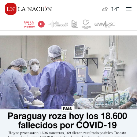
14
°
ESCUCHÁ
TU RADIO
PREFERIDA