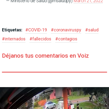
— Ministerio de Salud (@msaludpy)
March 21, 2022
Etiquetas:
#
COVID-19
#
coronaviruspy
#
salud
#
internados
#
fallecidos
#
contagios
Déjanos tus comentarios en Voiz