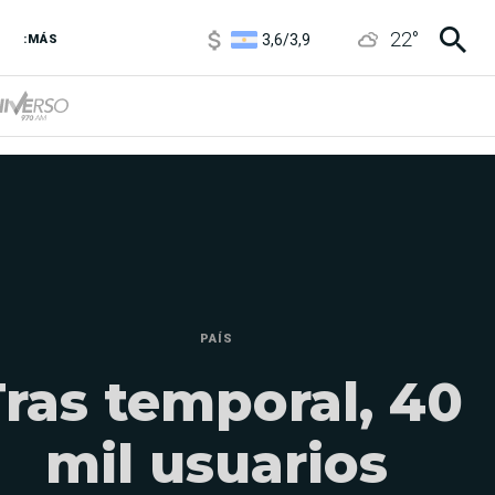
3,6
/
3,9
22
°
6850
/
7200
:MÁS
5920
/
5970
PAÍS
ras temporal, 40
mil usuarios