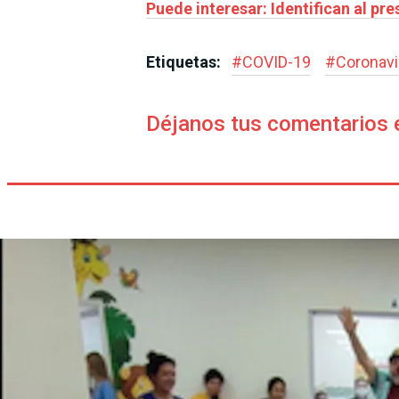
Puede interesar: Identifican al pr
Etiquetas:
#
COVID-19
#
Coronavi
Déjanos tus comentarios 