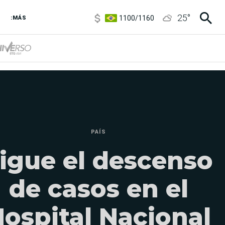
1100
/
1160
25
°
3,8
/
4
:MÁS
6850
/
7200
5900
/
5960
PAÍS
igue el descenso
de casos en el
ospital Nacional