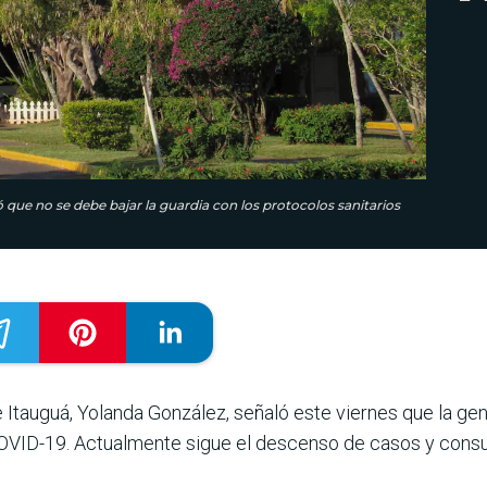
 que no se debe bajar la guardia con los protocolos sanitarios
e Itauguá, Yolanda González, señaló este viernes que la ge
COVID-19. Actualmente sigue el descenso de casos y consu