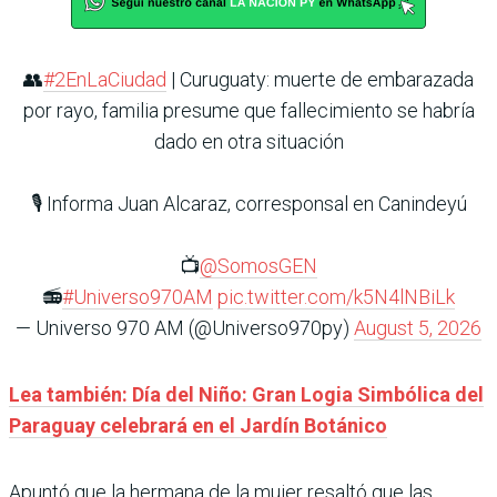
👥
#2EnLaCiudad
| Curuguaty: muerte de embarazada
por rayo, familia presume que fallecimiento se habría
dado en otra situación
🎙️ Informa Juan Alcaraz, corresponsal en Canindeyú
📺
@SomosGEN
📻
#Universo970AM
pic.twitter.com/k5N4lNBiLk
— Universo 970 AM (@Universo970py)
August 5, 2026
Lea también: Día del Niño: Gran Logia Simbólica del
Paraguay celebrará en el Jardín Botánico
Apuntó que la hermana de la mujer resaltó que las