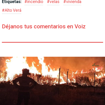
Etiquetas:
#
incendio
#
velas
#
vivienda
#
Alto Verá
Déjanos tus comentarios en Voiz