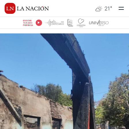
21
°
ESCUCHÁ
TU RADIO
PREFERIDA