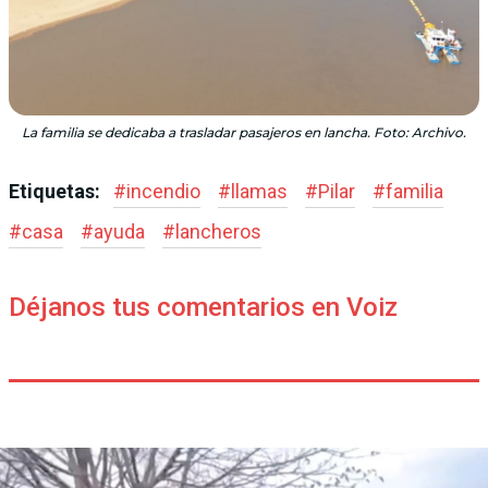
La familia se dedicaba a trasladar pasajeros en lancha. Foto: Archivo.
Etiquetas:
#
incendio
#
llamas
#
Pilar
#
familia
#
casa
#
ayuda
#
lancheros
Déjanos tus comentarios en Voiz