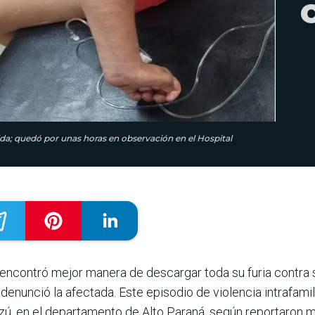
lda; quedó por unas horas en observación en el Hospital
encontró mejor manera de descargar toda su furia contra
enunció la afectada. Este episodio de violencia intrafamil
azú, en el departamento de Alto Paraná, según reportaron 