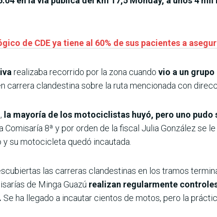
16:04 en la vía pública del km 17,5 Monday, a unos 4 mi
ógico de CDE ya tiene al 60% de sus pacientes a asegu
iva
realizaba recorrido por la zona cuando
vio a un grupo
n carrera clandestina sobre la ruta mencionada con direcc
l,
la mayoría de los motociclistas huyó, pero uno pudo s
la Comisaría 8ª y por orden de la fiscal Julia González se l
do y su motocicleta quedó incautada.
escubiertas las carreras clandestinas en los tramos termi
misarías de Minga Guazú
realizan regularmente controles
.
Se ha llegado a incautar cientos de motos, pero la práctic