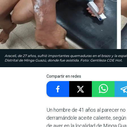
Araceli, de 27 años, sufrió importantes quemaduras en el brazo y la espa
Distrital de Minga Guazú, donde fue asistida. Foto: Gentileza CDE Hot.
Compartir en redes
Un hombre de 41 años al parecer no 
derramándole aceite caliente, según d
de ayer en la localidad de Minga Gu