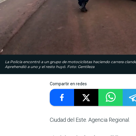
La Policía encontró a un grupo de motociclistas haciendo carrera clande
Aprehendió a uno y el resto huyó. Foto: Gentileza
Compartir en redes
Ciudad del Este. Agencia Regional.