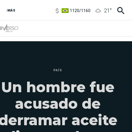
5920
/
5970
1120
/
1160
21
°
:MÁS
3,6
/
3,9
6850
/
7200
5920
/
5970
PAÍS
Un hombre fue
acusado de
derramar aceite