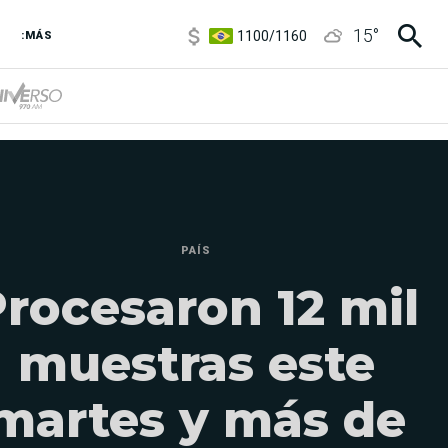
1100
/
1160
15
°
:MÁS
3,8
/
4
6850
/
7200
5900
/
5960
PAÍS
rocesaron 12 mil
muestras este
martes y más de