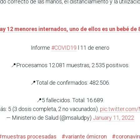
ado correcto de las manos, el distanciamiento y la utiliza
ay 12 menores internados, uno de ellos es un bebé de 
Informe
#COVID19
l 11 de enero
📍Procesamos 12.081 muestras, 2.535 positivos.
📍Total de confirmados: 482.506.
📍5 fallecidos. Total: 16.689.
ás: 5 (3 dosis completa, 2 no vacunados).
pic.twitter.com
— Ministerio de Salud (@msaludpy)
January 11, 2022
#
muestras procesadas
#
variante ómicron
#
coronavi