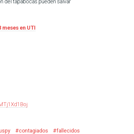
ción del tapabocas pueden salvar
8 meses en UTI
/MTj1Xd1Boj
ruspy
#
contagiados
#
fallecidos