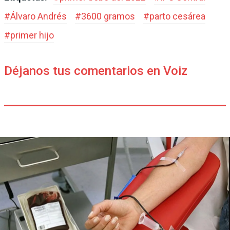
#
Álvaro Andrés
#
3600 gramos
#
parto cesárea
#
primer hijo
Déjanos tus comentarios en Voiz