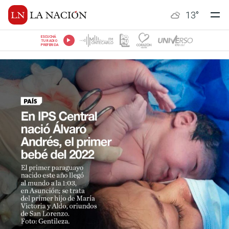
13
°
ESCUCHÁ
TU RADIO
PREFERIDA