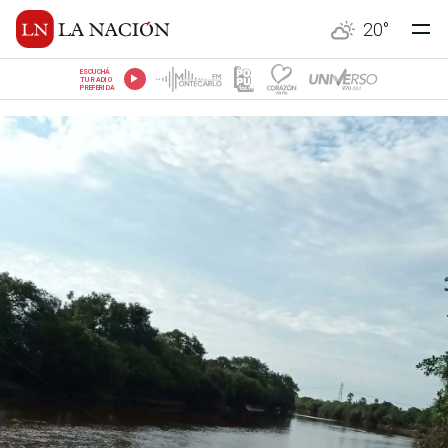
20
°
ESCUCHÁ
TU RADIO
PREFERIDA