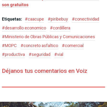
son gratuitos
Etiquetas:
#
caacupe
#
piribebuy
#
conectividad
#
desarrollo economico
#
cordillera
#
Ministerio de Obras Públicas y Comunicaciones
#
MOPC
#
concreto asfaltico
#
comercial
#
productiva
#
seguridad
#
vial
Déjanos tus comentarios en Voiz