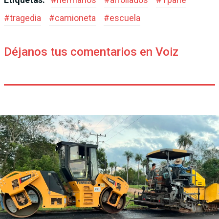
#
tragedia
#
camioneta
#
escuela
Déjanos tus comentarios en Voiz