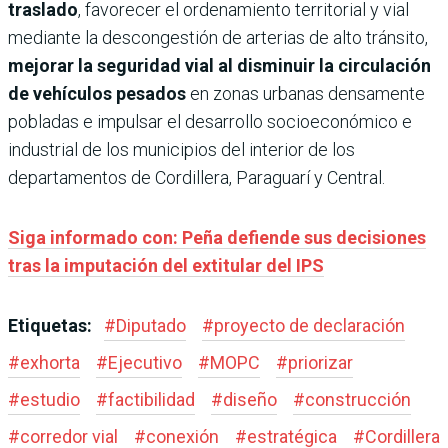
traslado
, favorecer el ordenamiento territorial y vial
mediante la descongestión de arterias de alto tránsito,
mejorar la seguridad vial al disminuir la circulación
de vehículos pesados
en zonas urbanas densamente
pobladas e impulsar el desarrollo socioeconómico e
industrial de los municipios del interior de los
departamentos de Cordillera, Paraguarí y Central.
Siga informado con: Peña defiende sus decisiones
tras la imputación del extitular del IPS
Etiquetas:
#
Diputado
#
proyecto de declaración
#
exhorta
#
Ejecutivo
#
MOPC
#
priorizar
#
estudio
#
factibilidad
#
diseño
#
construcción
#
corredor vial
#
conexión
#
estratégica
#
Cordillera