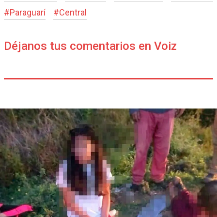
#
Paraguarí
#
Central
Déjanos tus comentarios en Voiz