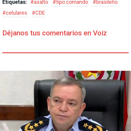
Etiquetas:
#
asalto
#
tipo comando
#
brasileño
#
celulares
#
CDE
Déjanos tus comentarios en Voiz