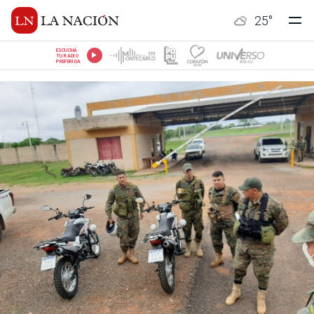
25
°
ESCUCHÁ
TU RADIO
PREFERIDA