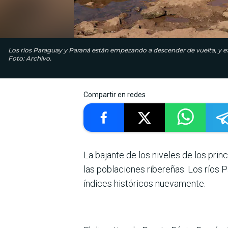
Los ríos Paraguay y Paraná están empezando a descender de vuelta, y e
Foto: Archivo.
Compartir en redes
La bajante de los niveles de los pri
las poblaciones ribereñas. Los ríos
índices históricos nuevamente.