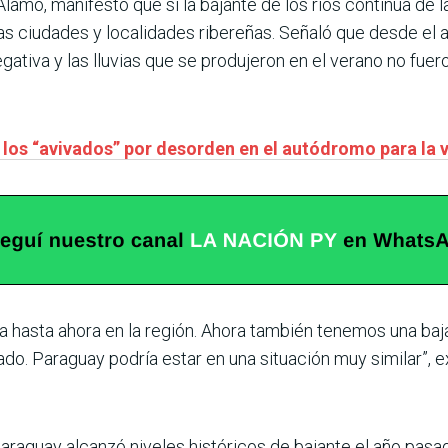
Álamo, manifestó que si la bajante de los ríos continúa d
 las ciudades y localidades ribereñas. Señaló que desde el
gativa y las lluvias que se produjeron en el verano no fuer
 los “avivados” por desorden en el autódromo para la
a hasta ahora en la región. Ahora también tenemos una baja
do. Paraguay podría estar en una situación muy similar”, e
araguay alcanzó niveles históricos de bajante el año pasa