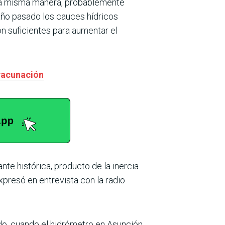
e la misma manera, probablemente
 año pasado los cauces hídricos
on suficientes para aumentar el
 vacunación
nte histórica, producto de la inercia
xpresó en entrevista con la radio
do, cuando el hidrómetro en Asunción