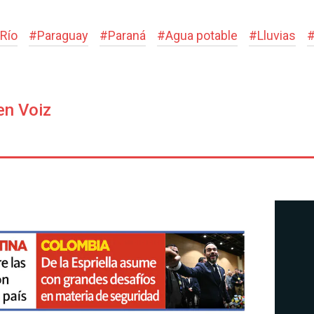
Río
#
Paraguay
#
Paraná
#
Agua potable
#
Lluvias
en Voiz