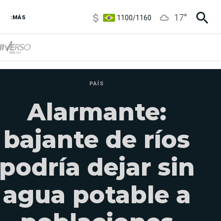
1100
/
1160
17
°
:MÁS
3,8
/
4
6850
/
7200
5900
/
5960
PAÍS
Alarmante:
bajante de ríos
podría dejar sin
agua potable a