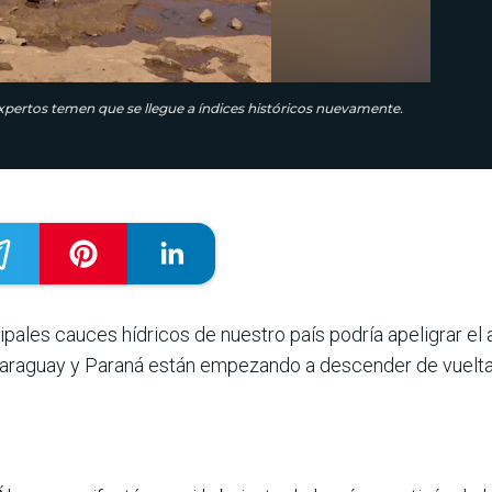
xpertos temen que se llegue a índices históricos nuevamente.
ncipales cauces hídricos de nuestro país podría apeligrar e
 Paraguay y Paraná están empezando a descender de vuelta