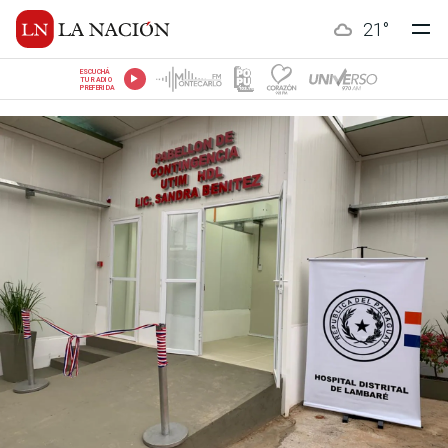
21
°
ESCUCHÁ
TU RADIO
PREFERIDA