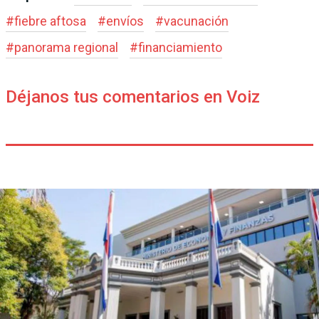
#
fiebre aftosa
#
envíos
#
vacunación
#
panorama regional
#
financiamiento
Déjanos tus comentarios en Voiz