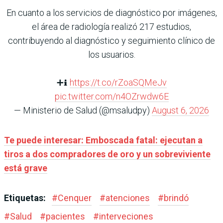
En cuanto a los servicios de diagnóstico por imágenes,
el área de radiología realizó 217 estudios,
contribuyendo al diagnóstico y seguimiento clínico de
los usuarios.
➕ℹ️
https://t.co/rZoaSQMeJv
pic.twitter.com/n4OZrwdw6E
— Ministerio de Salud (@msaludpy)
August 6, 2026
Te puede interesar: Emboscada fatal: ejecutan a
tiros a dos compradores de oro y un sobreviviente
está grave
Etiquetas:
#
Cenquer
#
atenciones
#
brindó
#
Salud
#
pacientes
#
interveciones