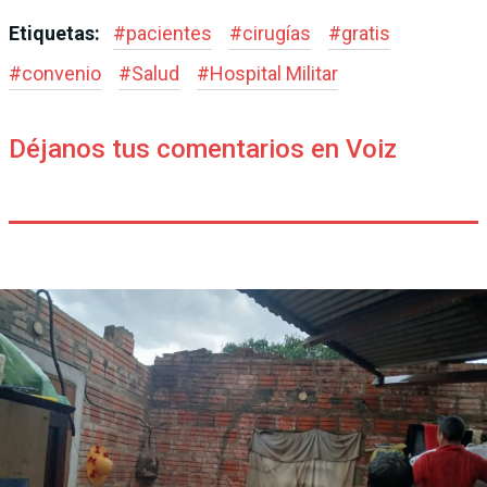
Etiquetas:
#
pacientes
#
cirugías
#
gratis
#
convenio
#
Salud
#
Hospital Militar
Déjanos tus comentarios en Voiz