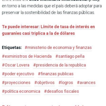
en torno a las medidas que el país deberá adoptar para
preservar la sostenibilidad de las finanzas públicas.
Te puede interesar: Límite de tasa de interés en
guaraníes casi triplica a la de dólares
Etiquetas:
#
ministerio de economia y finanzas
#
exministros de Hacienda
#
santiago peña
#
Oscar Lovera
#
presidencia de la republica
#
poder ejecutivo
#
finanzas publicas
#
proyecciones
#
objetivos
#
logros
#
avances
#
politica economica
#
desafios fiscales