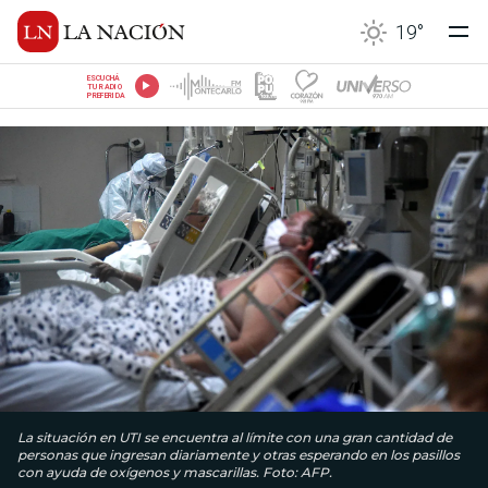
19
°
ESCUCHÁ
TU RADIO
PREFERIDA
La situación en UTI se encuentra al límite con una gran cantidad de
personas que ingresan diariamente y otras esperando en los pasillos
con ayuda de oxígenos y mascarillas. Foto: AFP.