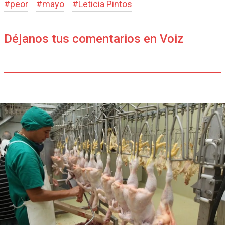
#
peor
#
mayo
#
Leticia Pintos
Déjanos tus comentarios en Voiz