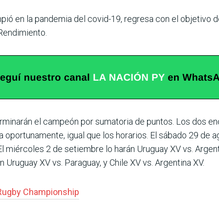
mpió en la pan­demia del covid-19, regresa con el objetivo 
 Rendimiento.
rminarán el cam­peón por sumatoria de pun­tos. Los dos e
a oportunamente, igual que los horarios. El sábado 29 de a
l miér­coles 2 de setiembre lo harán Uruguay XV vs. Argenti
Uruguay XV vs. Paraguay, y Chile XV vs. Argentina XV.
Rugby Champions­hip