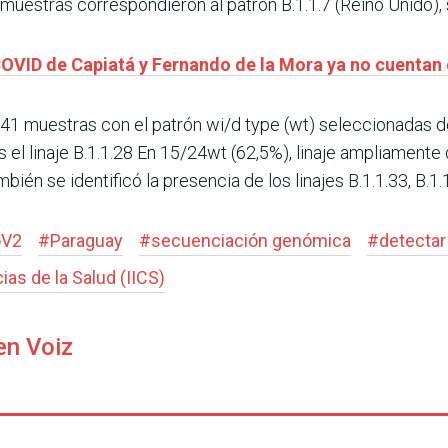
muestras correspondieron al patrón B.1.1.7 (Reino Unido), 
COVID de Capiatá y Fernando de la Mora ya no cuentan
4/41 muestras con el patrón wi/d type (wt) seleccionadas 
el linaje B.1.1.28 En 15/24wt (62,5%), linaje ampliamente di
én se identificó la presencia de los linajes B.1.1.33, B.1.1
oV2
#
Paraguay
#
secuenciación genómica
#
detectar
ias de la Salud (IICS)
en Voiz