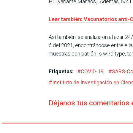
P.1 (variante Manaos). Además, 6/41 
Leer también: Vacunatorios anti-
Así también, se analizaron al azar 2
6 del 2021, encontrándose entre ellas 
muestras con patrón=s wi/d type, tambi
Etiquetas:
#
COVID-19
#
SARS-C
#
Instituto de Investigación en Cienc
Déjanos tus comentarios 