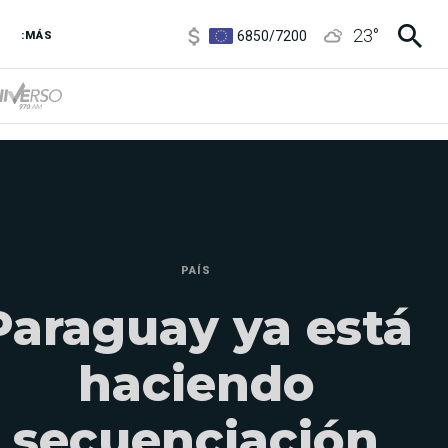
6850
/
7200
23
°
5900
/
5960
:MÁS
1100
/
1160
3,8
/
4
6850
/
7200
5900
/
5960
PAÍS
Paraguay ya está
haciendo
secuenciación