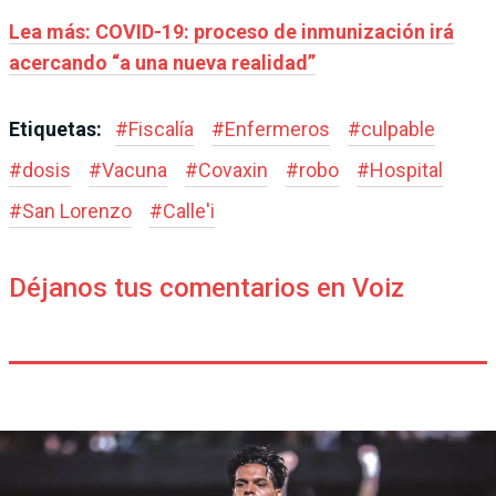
Lea más: COVID-19: proceso de inmunización irá
acercando “a una nueva realidad”
Etiquetas:
#
Fiscalía
#
Enfermeros
#
culpable
#
dosis
#
Vacuna
#
Covaxin
#
robo
#
Hospital
#
San Lorenzo
#
Calle'i
Déjanos tus comentarios en Voiz