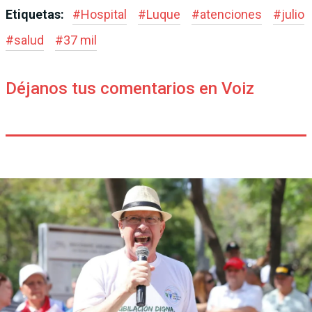
Etiquetas:
#
Hospital
#
Luque
#
atenciones
#
julio
#
salud
#
37 mil
Déjanos tus comentarios en Voiz