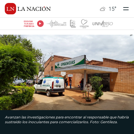
15
°
ESCUCHÁ
TU RADIO
PREFERIDA
Avanzan las investigaciones para encontrar al responsable que habría
sustraído los inoculantes para comercializarlos. Foto: Gentileza.